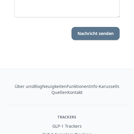
Nachricht senden
Footer
Über uns
Blog
Neuigkeiten
Funktionen
Info-Karussells
Quellen
Kontakt
TRACKERS
GLP-1 Trackers