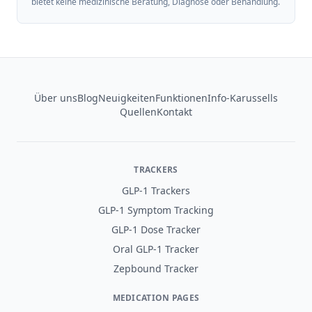
bietet keine medizinische Beratung, Diagnose oder Behandlung.
Footer
Über uns
Blog
Neuigkeiten
Funktionen
Info-Karussells
Quellen
Kontakt
TRACKERS
GLP-1 Trackers
GLP-1 Symptom Tracking
GLP-1 Dose Tracker
Oral GLP-1 Tracker
Zepbound Tracker
MEDICATION PAGES