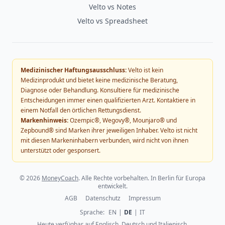
Velto vs Notes
Velto vs Spreadsheet
Medizinischer Haftungsausschluss:
Velto ist kein
Medizinprodukt und bietet keine medizinische Beratung,
Diagnose oder Behandlung. Konsultiere für medizinische
Entscheidungen immer einen qualifizierten Arzt. Kontaktiere in
einem Notfall den örtlichen Rettungsdienst.
Markenhinweis:
Ozempic®, Wegovy®, Mounjaro® und
Zepbound® sind Marken ihrer jeweiligen Inhaber. Velto ist nicht
mit diesen Markeninhabern verbunden, wird nicht von ihnen
unterstützt oder gesponsert.
©
2026
MoneyCoach
. Alle Rechte vorbehalten. In Berlin für Europa
entwickelt.
AGB
Datenschutz
Impressum
Sprache
:
EN
|
DE
|
IT
Heute verfügbar auf Englisch, Deutsch und Italienisch.