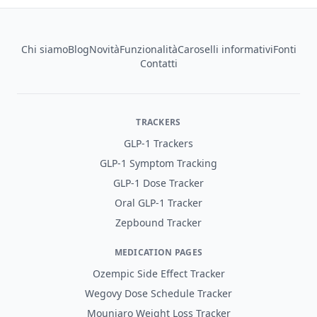
Footer
Chi siamo
Blog
Novità
Funzionalità
Caroselli informativi
Fonti
Contatti
TRACKERS
GLP-1 Trackers
GLP-1 Symptom Tracking
GLP-1 Dose Tracker
Oral GLP-1 Tracker
Zepbound Tracker
MEDICATION PAGES
Ozempic Side Effect Tracker
Wegovy Dose Schedule Tracker
Mounjaro Weight Loss Tracker