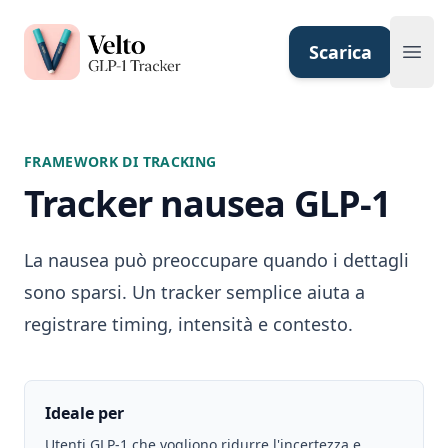
Velto GLP-1 Tracker App
Scarica
Ope
FRAMEWORK DI TRACKING
Tracker nausea GLP-1
La nausea può preoccupare quando i dettagli
sono sparsi. Un tracker semplice aiuta a
registrare timing, intensità e contesto.
Ideale per
Utenti GLP-1 che vogliono ridurre l'incertezza e