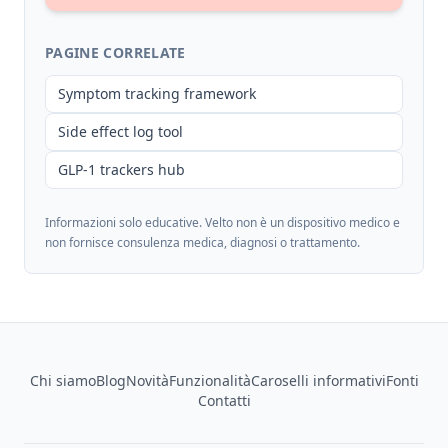
PAGINE CORRELATE
Symptom tracking framework
Side effect log tool
GLP-1 trackers hub
Informazioni solo educative. Velto non è un dispositivo medico e
non fornisce consulenza medica, diagnosi o trattamento.
Footer
Chi siamo
Blog
Novità
Funzionalità
Caroselli informativi
Fonti
Contatti