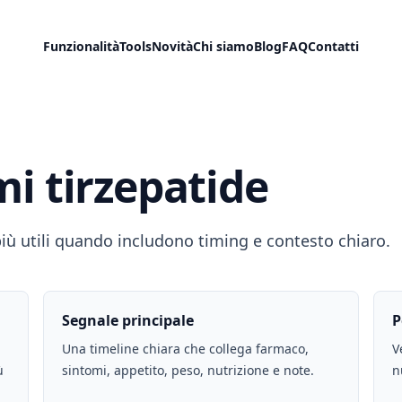
Funzionalità
Tools
Novità
Chi siamo
Blog
FAQ
Contatti
mi tirzepatide
più utili quando includono timing e contesto chiaro.
Segnale principale
P
Una timeline chiara che collega farmaco,
V
ù
sintomi, appetito, peso, nutrizione e note.
n