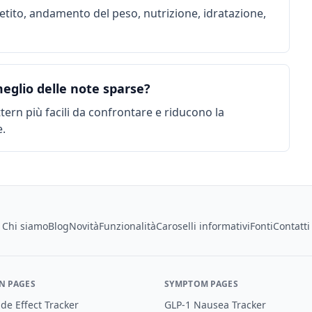
petito, andamento del peso, nutrizione, idratazione,
meglio delle note sparse?
ttern più facili da confrontare e riducono la
e.
Chi siamo
Blog
Novità
Funzionalità
Caroselli informativi
Fonti
Contatti
N PAGES
SYMPTOM PAGES
de Effect Tracker
GLP-1 Nausea Tracker