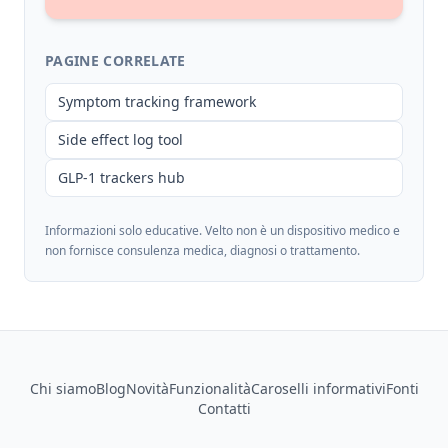
PAGINE CORRELATE
Symptom tracking framework
Side effect log tool
GLP-1 trackers hub
Informazioni solo educative. Velto non è un dispositivo medico e
non fornisce consulenza medica, diagnosi o trattamento.
Footer
Chi siamo
Blog
Novità
Funzionalità
Caroselli informativi
Fonti
Contatti