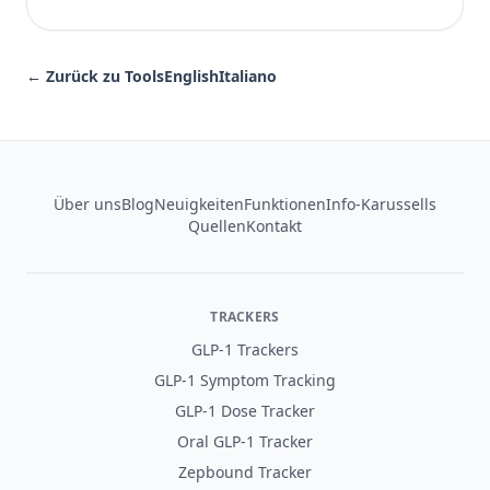
← Zurück zu Tools
English
Italiano
Footer
Über uns
Blog
Neuigkeiten
Funktionen
Info-Karussells
Quellen
Kontakt
TRACKERS
GLP-1 Trackers
GLP-1 Symptom Tracking
GLP-1 Dose Tracker
Oral GLP-1 Tracker
Zepbound Tracker