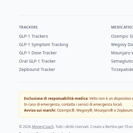
TRACKERS
MEDICATIO
GLP-1 Trackers
Ozempic Si
GLP-1 Symptom Tracking
Wegovy Do
GLP-1 Dose Tracker
Mounjaro W
Oral GLP-1 Tracker
Semaglutid
Zepbound Tracker
Tirzepatid
Esclusione di responsabilità medica:
Velto non è un dispositivo
In caso di emergenza, contatta i servizi di emergenza locali.
Avviso sui marchi:
Ozempic®, Wegovy®, Mounjaro® e Zepbound® sono
©
2026
MoneyCoach
. Tutti i diritti riservati. Creato a Berlino per l'Eu