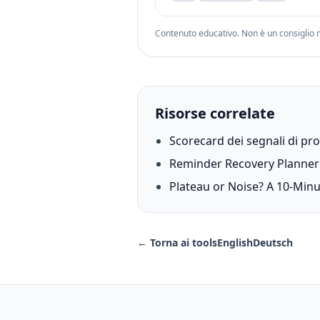
Contenuto educativo. Non è un consiglio m
Risorse correlate
Scorecard dei segnali di pr
Reminder Recovery Planner
Plateau or Noise? A 10-Minu
← Torna ai tools
English
Deutsch
Footer