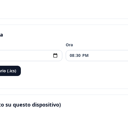
ia
Ora
io (.ics)
to su questo dispositivo)