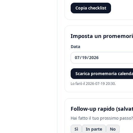
Copia checklist
Imposta un promemor
Data
Scarica promemoria calendar
Lo farò il
2026-07-19
20:30
.
Follow-up rapido (salva
Hai fatto il tuo prossimo passo?
Sì
In parte
No