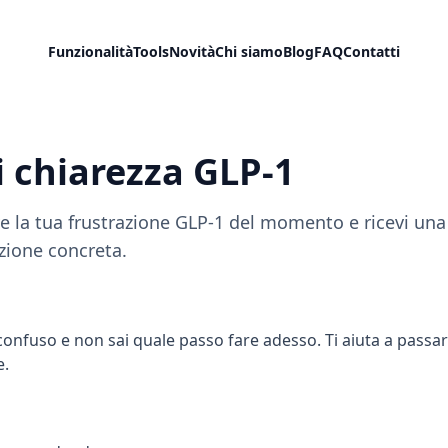
Funzionalità
Tools
Novità
Chi siamo
Blog
FAQ
Contatti
i chiarezza GLP-1
e la tua frustrazione GLP-1 del momento e ricevi una
zione concreta.
 confuso e non sai quale passo fare adesso. Ti aiuta a passar
e.