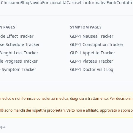
Chi siamo
Blog
Novità
Funzionalità
Caroselli informativi
Fonti
Contatti
N PAGES
SYMPTOM PAGES
de Effect Tracker
GLP-1 Nausea Tracker
se Schedule Tracker
GLP-1 Constipation Tracker
eight Loss Tracker
GLP-1 Appetite Tracker
e Progress Tracker
GLP-1 Plateau Tracker
e Symptom Tracker
GLP-1 Doctor Visit Log
 medico e non fornisce consulenza medica, diagnosi o trattamento. Per decisioni 
 marchi dei rispettivi proprietari. Velto non è affiliato, approvato o sponsoriz
ropa.